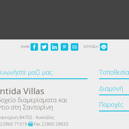
SHARE
ΕΚΤΥΠΩΣΗ
ινωνήστε μαζί μας
Τοποθεσί
Διαμονή
ntida Villas
οχείο διαμερίσματα και
Παροχές
τιο στη Σαντορίνη
αντορίνη 84702 - Κυκλάδες
22860 71319
Fax 22860 28633