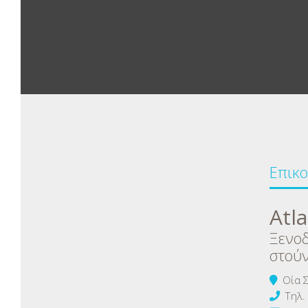
Επικο
Atla
Ξενοδ
στούν
Οία Σ
Τηλ.