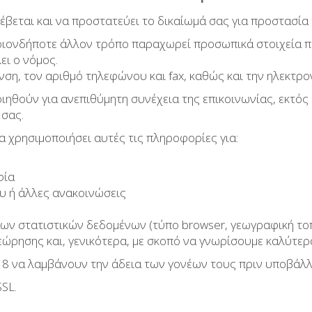
σέβεται και να προστατεύει το δικαίωμά σας για προστασί
οποιονδήποτε άλλον τρόπο παραχωρεί προσωπικά στοιχεία π
ει ο νόμος.
ση, τον αριθμό τηλεφώνου και fax, καθώς και την ηλεκτρον
ιηθούν για ανεπιθύμητη συνέχεια της επικοινωνίας, εκτό
 σας.
να χρησιμοποιήσει αυτές τις πληροφορίες για:
φία
υ ή άλλες ανακοινώσεις
ν στατιστικών δεδομένων (τύπο browser, γεωγραφική τοπο
εώρησης και, γενικότερα, με σκοπό να γνωρίσουμε καλύτε
 18 να λαμβάνουν την άδεια των γονέων τους πριν υποβάλλ
SL.